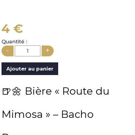
4 €
Quantité :
-
+
🍺🌼 Bière « Route du
Mimosa » – Bacho