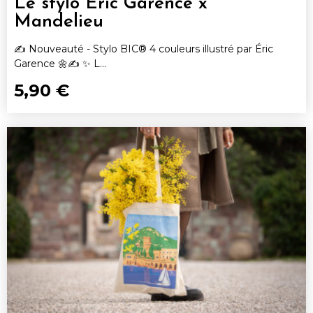
Le stylo Eric Garence x
Mandelieu
✍️ Nouveauté - Stylo BIC® 4 couleurs illustré par Éric
Garence 🌼✍️ ✨ L...
5,90 €