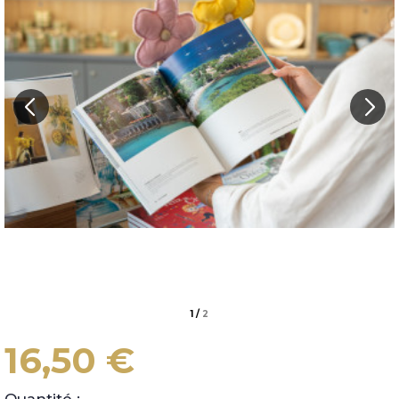
1
/
2
16,50 €