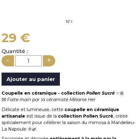
1
/
2
29 €
Quantité :
-
+
Coupelle en céramique - collection
Pollen Sucré
✨🌼
👐
Faite main par la céramiste Mélanie Her
Délicate et lumineuse, cette
coupelle en céramique
artisanale
est issue de la
collection Pollen Sucré
, créée
spécialement pour célébrer la saison du mimosa à Mandelieu-
La Napoule 🌞🌿.
Façonnée et décorée
entièrement à la main par la