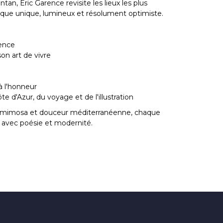
antan, Eric Garence revisite les lieux les plus
ique unique, lumineux et résolument optimiste.
rence
on art de vivre
à l'honneur
e d'Azur, du voyage et de l'illustration
rs, mimosa et douceur méditerranéenne, chaque
ue avec poésie et modernité.