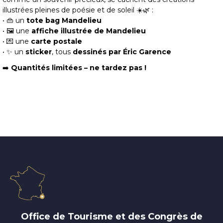
illustrées pleines de poésie et de soleil ☀️🌿 :
• 👜 un
tote bag Mandelieu
• 🖼️ une
affiche illustrée de Mandelieu
• 💌 une
carte postale
• ✨ un
sticker
, tous
dessinés par Éric Garence
➡️
Quantités limitées – ne tardez pas !
Office de Tourisme et des Congrès de