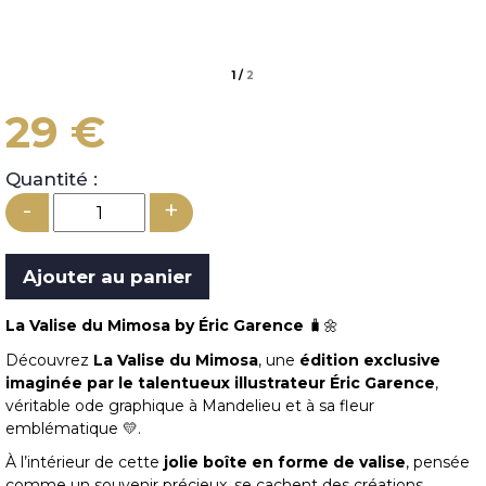
1
/
2
29 €
Quantité :
-
+
La Valise du Mimosa by Éric Garence
🧳🌼
Découvrez
La Valise du Mimosa
, une
édition exclusive
imaginée par le talentueux illustrateur Éric Garence
,
véritable ode graphique à Mandelieu et à sa fleur
emblématique 💛.
À l’intérieur de cette
jolie boîte en forme de valise
, pensée
comme un souvenir précieux, se cachent des créations