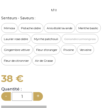
1
/
12
Senteurs - Saveurs :
Mimosa
Pistache cèdre
Anis étoilé lavande
Menthe basilic
Laurier rose cèdre
Myrrhe patchouli
Coriandre Lemongrass
Gingembre vétiver
Fleur d'oranger
Pivoine
Verveine
Fleur de citronnier
Air de Grasse
38 €
Quantité :
-
+